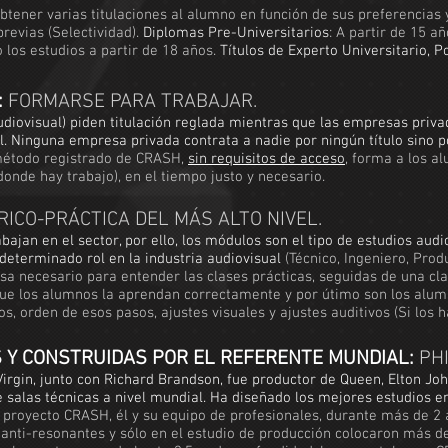
ener varias titulaciones al alumno en función de sus preferencias y 
revias (Selectividad).
Diplomas Pre-Universitarios
: A partir de 15 a
 los estudios a partir de 18 años.
Títulos de Experto Universitario, 
:
FORMARSE PARA TRABAJAR.
diovisual) piden titulación reglada mientras que las empresas privad
al. Ninguna empresa privada contrata a nadie por ningún título sino 
 método registrado de CRASH,
sin requisitos de acceso
, forma a los a
donde hay trabajo), en el tiempo justo y necesario.
ICO-PRÁCTICA DEL MÁS ALTO NIVEL.
bajan en el sector, por ello, los módulos son el tipo de estudios audi
determinado rol en la industria audiovisual
(Técnico, Ingeniero, Produ
a necesario para entender las clases prácticas, seguidas de una cla
 que los alumnos la aprendan correctamente y por útimo son los alumn
s, orden de esos pasos, ajustes visuales y ajustes auditivos (Si los h
S Y CONSTRUIDAS POR EL REFERENTE MUNDIAL:
PHI
irgin, junto con Richard Brandson, fue productor de Queen, Elton John
salas técnicas a nivel mundial. Ha diseñado los mejores estudios e
l proyecto CRASH, él y su equipo de profesionales, durante más de 2 
 anti-resonantes y sólo en el estudio de producción colocaron más d