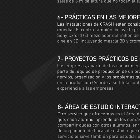
salas de 6 m de altura que no tocan al 
6- PRÁCTICAS EN LAS MEJORE
Las instalaciones de CRASH están consi
mundial.
El centro también incluye la p
Sony Oxford (El mezclador del millón de 
cine en 3D, incluyendo mezcla 3D y crom
7- PROYECTOS PRÁCTICOS DE
Las empresas, aparte de los conocimient
parte del equipo de producción de un pro
nervios, organización y los problemas qu
en la producción (Acorde a su titulació
experiencia a las empresas.
8- ÁREA DE ESTUDIO INTERACT
Otro servico que ofrecemos es el área d
que, cada alumno, aprende de los demás 
compartir dudas con otros alumnos, enri
de un paquete de horas de estudio que el
servicio le sirve también para estudiar 