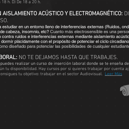
a 18 h. D) De 18 a 20 h.
N AISLAMIENTO ACÚSTICO Y ELECTROMAGNÉTICO:
D
SO.
estudiar en un entorno lleno de interferencias externas (Ruidos, ondas
 de cabeza, insomnio, etc?
Cuanto más electrosensible es una person
 contra ruidos e interferencias externas mediante aislamiento acústi
dormir plácidamente con el propósito de potenciar el ciclo circadian
orno diseñado para potenciar las posibilidades de cualquier estudiant
BORAL:
NO TE DEJAMOS HASTA QUE TRABAJES.
 puedes realizar un curso de inserción laboral donde se te enseña d
egún tu disponibilidad. Hay cursos por si quieres trabajar por cuenta
nsigues tu objetivo: trabajar en el sector Audiovisual.
Leer Más