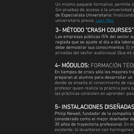
Un mismo paquete formativo, permite obt
Sin pruebas de acceso a la universidad p
de Especialista Universitario:
finalizando
universitario previo.
Leer Más
3- MÉTODO "CRASH COURSES"
Las empresas públicas (5% del sector au
reglada que se ajuste al día a día labor
debe demostrar sus conocimientos
. El
privadas del sector audiovisual (Que es 
4- MÓDULOS:
FORMACIÓN TÉOR
En tiempos de crisis sólo los mejores tra
preparan al alumno para desarrollar un 
donde se enseña el conocimiento de caus
profesor quien realiza la práctica para
las prácticas consisten en aprender: paso
5- INSTALACIONES DISEÑADA
Philip Newell, fundador de la compañía V
considerado como el mejor diseñador de 
35 años de trayectoria profesional
. En e
existente, lo levantaron con hormigones