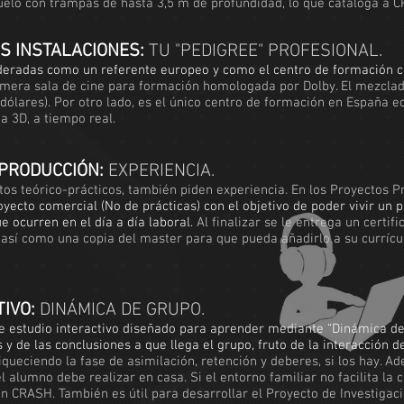
suelo con trampas de hasta 3,5 m de profundidad, lo que cataloga a 
S INSTALACIONES:
TU "PEDIGREE" PROFESIONAL.
deradas como un referente europeo y como el centro de formación co
rimera sala de cine para formación homologada por Dolby. El mezclad
dólares). Por otro lado, es el único centro de formación en España 
a 3D, a tiempo real.
 PRODUCCIÓN:
EXPERIENCIA.
os teórico-prácticos, también piden experiencia. En los Proyectos P
yecto comercial (No de prácticas) con el objetivo de poder vivir un p
e ocurren en el día a día laboral.
Al finalizar se le entrega un certif
n) así como una copia del master para que pueda añadirlo a su currí
IVO:
DINÁMICA DE GRUPO.
e estudio interactivo diseñado para aprender mediante “Dinámica de 
y de las conclusiones a que llega el grupo, fruto de la interacción
queciendo la fase de asimilación, retención y deberes, si los hay. 
 alumno debe realizar en casa. Si el entorno familiar no facilita la 
en CRASH. También es útil para desarrollar el Proyecto de Investigaci