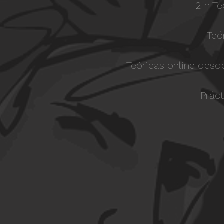
2 h Te
Teó
Teóricas online desde
Práct