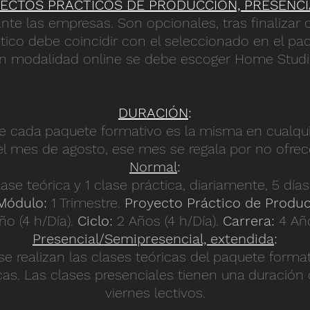
ECTOS PRÁCTICOS DE PRODUCCIÓN, PRESENCI
nte las empresas. Son opcionales, tras finalizar
tico debe coincidir con el seleccionado en el pa
n modalidad online se debe escoger Home Studi
DURACIÓN
:
e cada paquete formativo es la misma en cualqu
 el mes de agosto, ese mes se regala por no ofrec
Normal
:
clase teórica y 1 clase práctica, diariamente, 5 dí
Módulo:
1 Trimestre.
Proyecto Práctico de Produc
ño (4
h/Día).
Ciclo:
2 Años (4
h/Día).
Carrera:
4 Año
Presencial/Semipresencial, extendida
:
se realizan las clases teóricas del paquete forma
cas.
Las clases presenciales tienen una duración 
viernes lectivos.