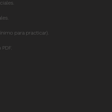
ciales.
les.
nimo para practicar).
n PDF.