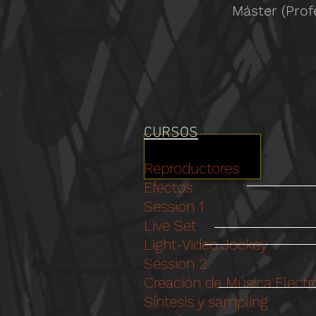
Máster (Prof
CURSOS
Reproductores
Efectos
Session 1
Live Set
Light-Video Jockey
Session 2
Creación de Música Electr
Síntesis y sampling