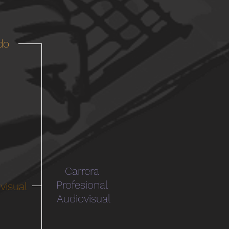
do
Carrera
Profesional
visual
Audiovisual