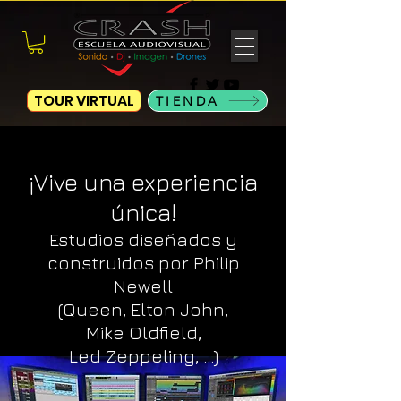
TOUR VIRTUAL
TIENDA
¡Vive u
na experiencia
única!
E
stu
dios diseñados y
construidos por Philip
Newell
(
Queen, Elton John,
Mike Oldfie
ld
,
Led Zep
p
eling, ...
)