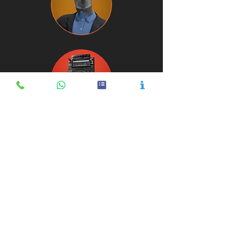
Contacta AHORA para conseguir
tu CÓDIGO DE DESCUENTO:
+
666.544.444
o
solicita
Información
.