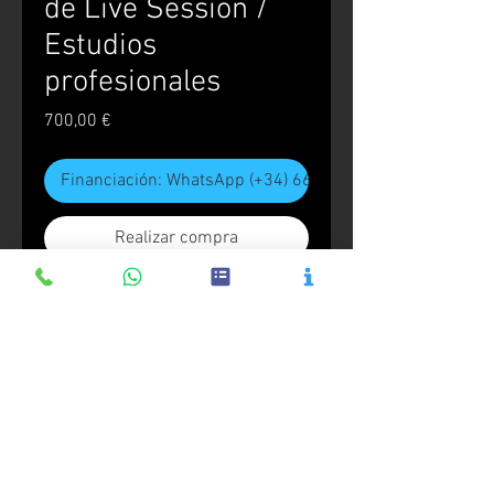
de Live Session /
Estudios
profesionales
Precio
700,00 €
Financiación: WhatsApp (+34) 666.544.444
Realizar compra
Creación y desarrollo de una sesión
en vivo con sistemas de mezcla
convencionales.
Proyecto realizado en estudios
profesionales.