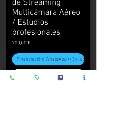
de Streaming
Multicámara Aéreo
/ Estudios
profesionales
Precio
700,00 €
Financiación: WhatsApp (+34) 666.544.444
Realizar compra
Realización de un proyecto de
streaming con varias tomas aéreas
al mismo tiempo mediante dron.
Proyecto realizado con equipos
profesionales.