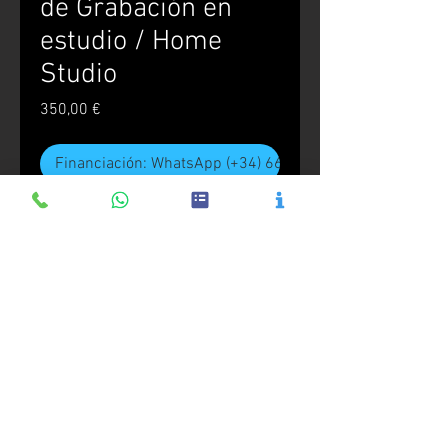
de Grabación en
estudio / Home
Studio
Precio
350,00 €
Financiación: WhatsApp (+34) 666.544.444
Realizar compra
Grabación de un proyecto musical
en estudio.
Proyecto realizado en Home Studio.
CRASH 360º
:
Escuela Audiovisual
•
Escuela de