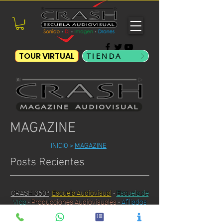
TOUR VIRTUAL
TIENDA
MAGAZINE
INICIO
>
MAGAZINE
Posts Recientes
CRASH 360º
:
Escuela Audiovisual
•
Escuela de
VIda
•
Producciones Audiovisuales
•
Afiliados