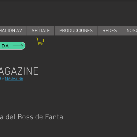
MACIÓN AV
AFÍLIATE
PRODUCCIONES
REDES
NOS
NDA
AGAZINE
O
>
MAGAZINE
da del Boss de Fanta