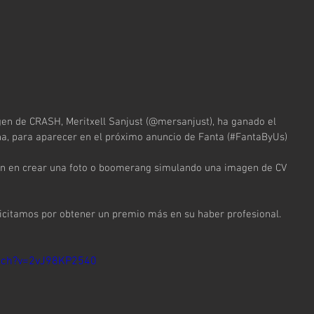
en de CRASH, Meritxell Sanjust (@mersanjust), ha ganado el 
a, para aparecer en el próximo anuncio de Fanta (#FantaByUs) 
an en crear una foto o boomerang simulando una imagen de CV 
licitamos por obtener un premio más en su haber profesional. 
tch?v=2vJ98KP2540