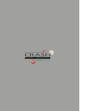
TOUR VIRTUAL
TIENDA
MAGAZINE
INICIO
>
MAGAZINE
Posts Recientes
CRASH 360º
:
Escuela Audiovisual
•
Escuela de
VIda
•
Producciones Audiovisuales
•
Afiliados